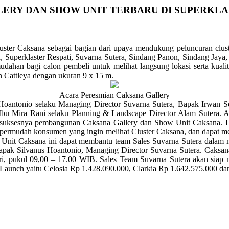
ERY DAN SHOW UNIT TERBARU DI SUPERKLA
er Caksana sebagai bagian dari upaya mendukung peluncuran cluster
, Superklaster Respati, Suvarna Sutera, Sindang Panon, Sindang Jaya, 
ahan bagi calon pembeli untuk melihat langsung lokasi serta kualita
n Cattleya dengan ukuran 9 x 15 m.
Acara Peresmian Caksana Gallery
s Hoantonio selaku Managing Director Suvarna Sutera, Bapak Irwan S
bu Mira Rani selaku Planning & Landscape Director Alam Sutera. Ac
 suksesnya pembangunan Caksana Gallery dan Show Unit Caksana. Lalu
permudah konsumen yang ingin melihat Cluster Caksana, dan dapat me
 Unit Caksana ini dapat membantu team Sales Suvarna Sutera dalam m
jar Bapak Silvanus Hoantonio, Managing Director Suvarna Sutera. Cak
ari, pukul 09,00 – 17.00 WIB. Sales Team Suvarna Sutera akan sia
-Launch yaitu Celosia Rp 1.428.090.000, Clarkia Rp 1.642.575.000 da