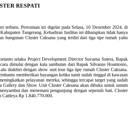
STER RESPATI
 terbaru. Peresmian ini digelar pada Selasa, 10 Desember 2024, di
Kabupaten Tangerang. Kehadiran fasilitas ini diharapkan tidak hanya
s bangunan Cluster Caksana yang terdiri dari tiga tipe rumah yaitu
oetanto selaku Project Development Director Suvarna Sutera, Bapak
ara dimulai dengan kata sambutan dari Bapak Silvanus Hoantonio,
 diakhiri dengan show unit tour tiga tipe rumah Cluster Caksana.
mbantu memberikan bayangan ketika nanti sudah tinggal di kawasan
eningkatkan pelayanan mereka, sehingga tercapai target yang sudah
sana Gallery dan Show Unit Cluster Caksana akan dibuka untuk umum
p menyambut dan menemani pengunjung dengan sepenuh hati. Cluster
n Cattleya Rp 1.840.770.000.