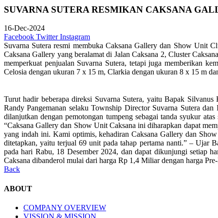
SUVARNA SUTERA RESMIKAN CAKSANA GALL
16-Dec-2024
Facebook
Twitter
Instagram
Suvarna Sutera resmi membuka Caksana Gallery dan Show Unit Clust
Caksana Gallery yang beralamat di Jalan Caksana 2, Cluster Caksana
memperkuat penjualan Suvarna Sutera, tetapi juga memberikan kemud
Celosia dengan ukuran 7 x 15 m, Clarkia dengan ukuran 8 x 15 m da
Turut hadir beberapa direksi Suvarna Sutera, yaitu Bapak Silvanu
Randy Pangemanan selaku Township Director Suvarna Sutera dan I
dilanjutkan dengan pemotongan tumpeng sebagai tanda syukur atas
“Caksana Gallery dan Show Unit Caksana ini diharapkan dapat mem
yang indah ini. Kami optimis, kehadiran Caksana Gallery dan Show
ditetapkan, yaitu terjual 69 unit pada tahap pertama nanti.” – U
pada hari Rabu, 18 Desember 2024, dan dapat dikunjungi setiap h
Caksana dibanderol mulai dari harga Rp 1,4 Miliar dengan harga Pre
Back
ABOUT
COMPANY OVERVIEW
VISSION & MISSION