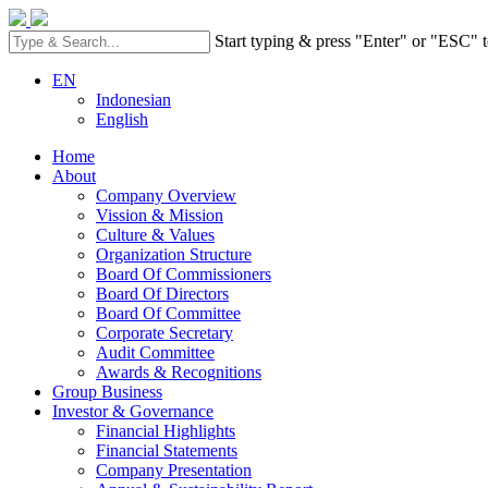
Start typing & press "Enter" or "ESC" t
EN
Indonesian
English
Home
About
Company Overview
Vission & Mission
Culture & Values
Organization Structure
Board Of Commissioners
Board Of Directors
Board Of Committee
Corporate Secretary
Audit Committee
Awards & Recognitions
Group Business
Investor & Governance
Financial Highlights
Financial Statements
Company Presentation